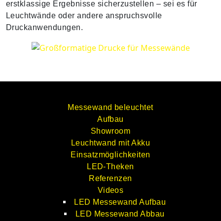
erstklassige Ergebnisse sicherzustellen – sei es für
Leuchtwände oder andere anspruchsvolle
Druckanwendungen.
Messewand beleuchtet
Aufbau
Showroom
Leuchtwand mit Akku
Einsatzmöglichkeiten
LED-Theken
Referenzen
Videos
LED Messewand Aufbau
LED Messewand Abbau